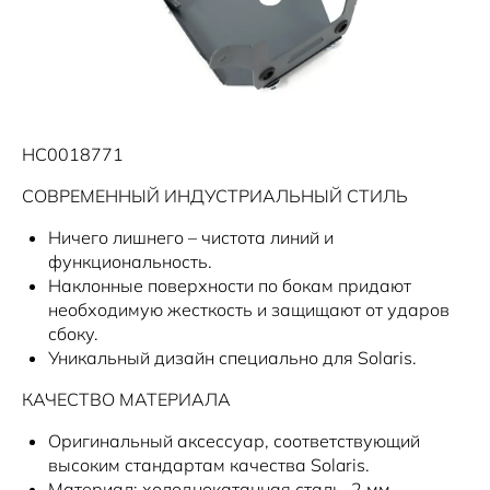
Solaris Страхование
Информация о дилере
Помощь на дорогах
Новый раздел
Solaris Забота
Новости
Замена масла
Плати частями
Замена тормозных колодок и дисков
HC0018771
СОВРЕМЕННЫЙ ИНДУСТРИАЛЬНЫЙ СТИЛЬ
Ничего лишнего – чистота линий и
функциональность.
Наклонные поверхности по бокам придают
необходимую жесткость и защищают от ударов
сбоку.
Уникальный дизайн специально для Solaris.
КАЧЕСТВО МАТЕРИАЛА
Оригинальный аксессуар, соответствующий
высоким стандартам качества Solaris.
Материал: холоднокатанная сталь, 2 мм.