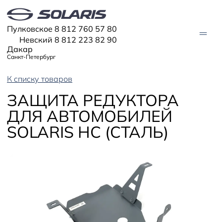
Пулковское 8 812 760 57 80
Невский 8 812 223 82 90
Дакар
Санкт-Петербург
К списку товаров
АВТО В НАЛИЧИИ
ЗАЩИТА РЕДУКТОРА
ДЛЯ АВТОМОБИЛЕЙ
МОДЕЛИ
SOLARIS HC (СТАЛЬ)
Solaris HC
Solaris KRX
ЦИФРОВОЙ АВТОМОБИЛЬ
Solaris KRS
Solaris HS
ПОКУПАТЕЛЯМ
Кредит
Трейд-ин
СЕРВИС
Корпоративным клиентам
Запасные части
Оригинальные аксессуары
Запись на сервис
Тест-драйв
О ДИЛЕРЕ
Гарантия
Спецпредложения
Контакты
Руководства