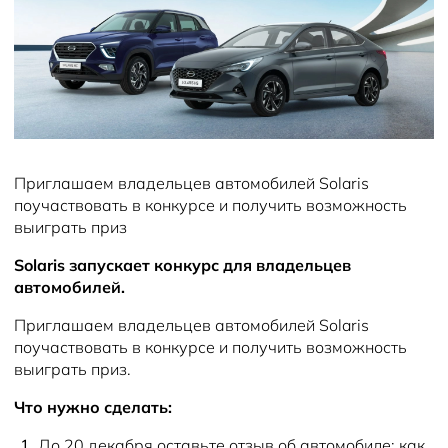
Solaris Страхование
Информация о дилере
Помощь на дорогах
Новый раздел
Solaris Забота
Новости
Замена масла
Плати частями
Замена тормозных колодок и дисков
Приглашаем владельцев автомобилей Solaris
поучаствовать в конкурсе и получить возможность
выиграть приз
Solaris запускает конкурс для владельцев
автомобилей.
Приглашаем владельцев автомобилей Solaris
поучаствовать в конкурсе и получить возможность
выиграть приз.
Что нужно сделать:
До 20 декабря оставьте отзыв об автомобиле: как