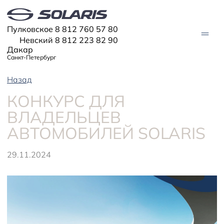
Пулковское 8 812 760 57 80
Невский 8 812 223 82 90
Дакар
Санкт-Петербург
Назад
АВТО В НАЛИЧИИ
КОНКУРС ДЛЯ
ВЛАДЕЛЬЦЕВ
МОДЕЛИ
АВТОМОБИЛЕЙ SOLARIS
Solaris HC
Solaris KRX
ЦИФРОВОЙ АВТОМОБИЛЬ
Solaris KRS
Solaris HS
29.11.2024
ПОКУПАТЕЛЯМ
Кредит
Трейд-ин
СЕРВИС
Корпоративным клиентам
Запасные части
Оригинальные аксессуары
Запись на сервис
Тест-драйв
О ДИЛЕРЕ
Гарантия
Спецпредложения
Контакты
Руководства