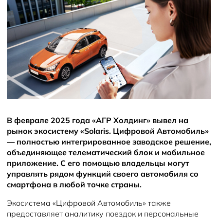
Solaris Страхование
Информация о дилере
Помощь на дорогах
Новый раздел
Solaris Забота
Новости
Замена масла
Плати частями
Замена тормозных колодок и дисков
В феврале 2025 года «АГР Холдинг» вывел на
рынок экосистему «Solaris. Цифровой Автомобиль»
— полностью интегрированное заводское решение,
объединяющее телематический блок и мобильное
приложение. С его помощью владельцы могут
управлять рядом функций своего автомобиля со
смартфона в любой точке страны.
Экосистема «Цифровой Автомобиль» также
предоставляет аналитику поездок и персональные